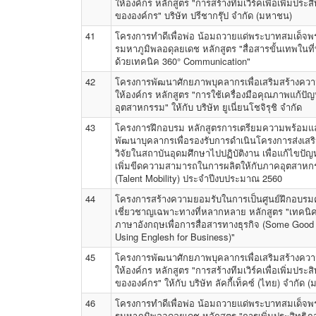
ให้องค์กร หลักสูตร "การสร้างทีมเวิร์คเพื่อเพิ่มประส
ขององค์กร" บริษัท ปรีชากรุ๊ป จำกัด (มหาชน)
41
โครงการทำดีเพื่อพ่อ น้อมถวายแด่พระบาทสมเด็จ
รมหาภูมิพลอดุลยเดช หลักสูตร "สื่อสารขั้นเทพในที
ด้วยเทคนิค 360° Communication"
42
โครงการพัฒนาศักยภาพบุคลากรเพื่อเสริมสร้างควา
ให้องค์กร หลักสูตร "การใช้เครื่องมือคุณภาพแก้ป
อุตสาหกรรม" ให้กับ บริษัท ยูเนี่ยนโชจิรุชิ จำกัด
43
โครงการฝึกอบรม หลักสูตรการเตรียมความพร้อมแ
พัฒนาบุคลากรเพื่อรองรับการดำเนินโครงการส่งเสร
วิจัยในสถาบันอุดมศึกษาไปปฏิบัติงาน เพื่อแก้ไขปั
เพิ่มขีดความสามารถในการผลิตให้กับภาคอุตสาหก
(Talent Mobility) ประจำปีงบประมาณ 2560
44
โครงการสร้างความยอมรับในการเป็นศูนย์ฝึกอบร
เชี่ยวชาญเฉพาะทางที่หลากหลาย หลักสูตร "เทคนิ
ภาษาอังกฤษเพื่อการสื่อสารทางธุรกิจ (Some Good
Using Englesh for Business)"
45
โครงการพัฒนาศักยภาพบุคลากรเพื่อเสริมสร้างควา
ให้องค์กร หลักสูตร "การสร้างทีมเวิร์คเพื่อเพิ่มประส
ขององค์กร" ให้กับ บริษัท ลัคกี้เท็คซ์ (ไทย) จำกัด 
46
โครงการทำดีเพื่อพ่อ น้อมถวายแด่พระบาทสมเด็จ
รมหาภูมิพลอดุลยเดช หลักสูตร "การเพิ่มประสิทธิภ