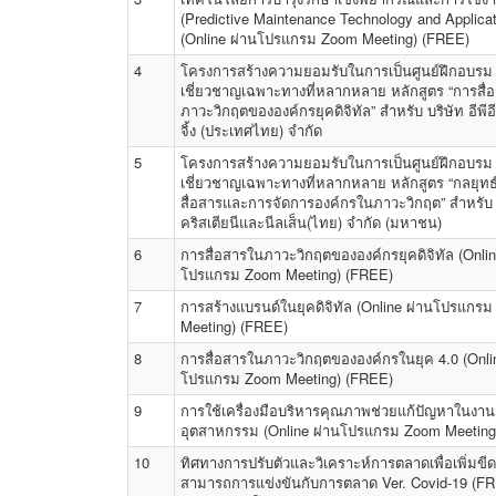
(Predictive Maintenance Technology and Applicat
(Online ผ่านโปรแกรม Zoom Meeting) (FREE)
4
โครงการสร้างความยอมรับในการเป็นศูนย์ฝึกอบรม
เชี่ยวชาญเฉพาะทางที่หลากหลาย หลักสูตร “การสื่
ภาวะวิกฤตขององค์กรยุคดิจิทัล” สำหรับ บริษัท อีพี
จิ้ง (ประเทศไทย) จำกัด
5
โครงการสร้างความยอมรับในการเป็นศูนย์ฝึกอบรม
เชี่ยวชาญเฉพาะทางที่หลากหลาย หลักสูตร “กลยุทธ
สื่อสารและการจัดการองค์กรในภาวะวิกฤต” สำหรับ 
คริสเตียนีและนีลเส็น(ไทย) จำกัด (มหาชน)
6
การสื่อสารในภาวะวิกฤตขององค์กรยุคดิจิทัล (Onlin
โปรแกรม Zoom Meeting) (FREE)
7
การสร้างแบรนด์ในยุคดิจิทัล (Online ผ่านโปรแกร
Meeting) (FREE)
8
การสื่อสารในภาวะวิกฤตขององค์กรในยุค 4.0 (Onli
โปรแกรม Zoom Meeting) (FREE)
9
การใช้เครื่องมือบริหารคุณภาพช่วยแก้ปัญหาในงาน
อุตสาหกรรม (Online ผ่านโปรแกรม Zoom Meeting
10
ทิศทางการปรับตัวและวิเคราะห์การตลาดเพื่อเพิ่มข
สามารถการแข่งขันกับการตลาด Ver. Covid-19 (F