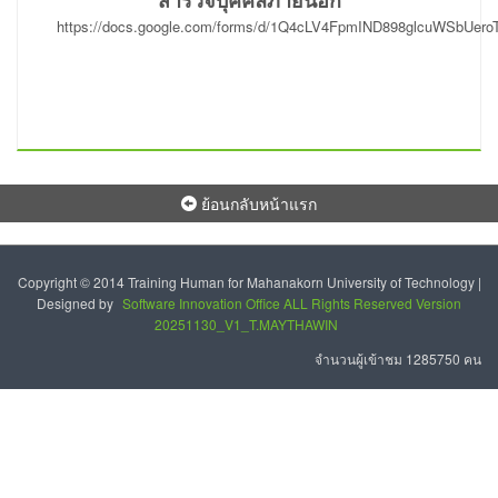
https://docs.google.com/forms/d/1Q4cLV4FpmIND898glcuWSbUero
ย้อนกลับหน้าแรก
Copyright © 2014 Training Human for Mahanakorn University of Technology |
Designed by
Software Innovation Office ALL Rights Reserved Version
20251130_V1_T.MAYTHAWIN
จำนวนผู้เข้าชม 1285750 คน