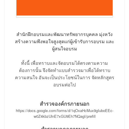
สำนักฝึกอบรมและพัฒนาทรัพยากรบุคคล มุ่งหวัง
สร้างความพึงพอใจสูงสุดแก่ผู้เข้ารับการอบรม และ
ผู้สนใจอบรม
ทั้งนี้ เพื่อทราบและจัดอบรมได้ตรงตามความ
ต้องการนั้น จึงจัดทำแบบสำรวจมาเพื่อได้ทราบ
ความสนใจ อันจะเป็นประโยชน์
ในการ จัดหลักสูตร
อบรมต่อไป
สำรวจองค์กรภายนอก
https://docs.google.com/forms/d/1qOxaHcMux9gIuboEEc-
w0Z4kbzUlnE7xGU9Eh7NQagI/prefill
สำรวจบุคคลภายนอก