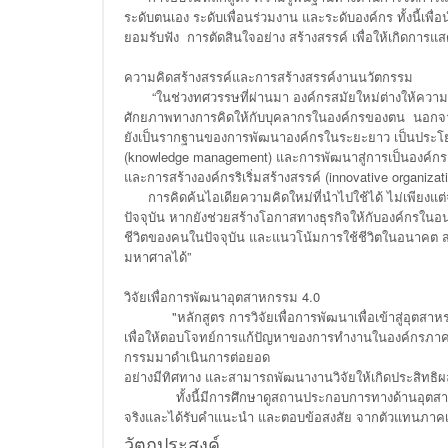
ระดับตนเอง ระดับเพื่อนร่วมงาน และระดับองค์กร ทั้งนี้เพ
ยอมรับฟัง การตัดสินใจอย่าง สร้างสรรค์ เพื่อให้เกิดการแ
ความคิดสร้างสรรค์และการสร้างสรรค์งานนวัตกรรม
“ในช่วงทศวรรษที่ผ่านมา องค์กรสมัยใหม่ต่างให้ความ
ศักยภาพทางการคิดให้กับบุคลากรในองค์กรของตน นอกจาก
ยังเป็นรากฐานของการพัฒนาองค์กรในระยะยาว เป็นประโย
(knowledge management) และการพัฒนาสู่การเป็นองค์กรแห่ง
และการสร้างองค์กรริเริ่มสร้างสรรค์ (innovative organizati
การคิดค้นไอเดียความคิดใหม่ที่นำไปใช้ได้ ไม่เพียงแต่จ
ปัจจุบัน หากยังช่วยสร้างโอกาสทางธุรกิจให้กับองค์กรในอ
ชีวิตของคนในปัจจุบัน และแนวโน้มการใช้ชีวิตในอนาคต สา
มหาศาลได้”
วิจัยเพื่อการพัฒนาอุตสาหกรรม 4.0
"หลักสูตร การวิจัยเพื่อการพัฒนาเพื่อเข้าสู่อุตสาหรร
เพื่อให้ตอบโจทย์การแก้ปัญหาของการทำงานในองค์กร
กรรมมาดําเนินการต่อยอด
อย่างมีทิศทาง และสามารถพัฒนางานวิจัยให้เกิดประสิทธิผล
ทั้งนี้มีการศึกษาดูสถานประกอบการทางด้านอุตสาหกรรม
จริงและได้รับคำแนะนำ และตอบข้อสงสัย จากตัวแทนภาคเอก
วัตถุประสงค์