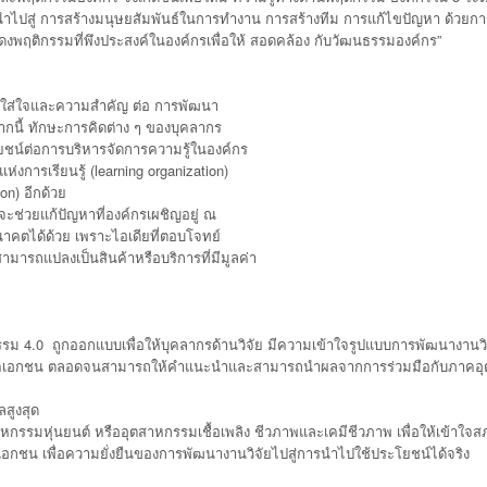
ื่อนำไปสู่ การสร้างมนุษยสัมพันธ์ในการทำงาน การสร้างทีม การแก้ไขปัญหา ด้วยก
สดงพฤติกรรมที่พึงประสงค์ในองค์กรเพื่อให้ สอดคล้อง กับวัฒนธรรมองค์กร”
ใส่ใจและความสำคัญ ต่อ การพัฒนา
นี้ ทักษะการคิดต่าง ๆ ของบุคลากร
ชน์ต่อการบริหารจัดการความรู้ในองค์กร
การเรียนรู้ (learning organization)
on) อีกด้วย
ะช่วยแก้ปัญหาที่องค์กรเผชิญอยู่ ณ
นาคตได้ด้วย เพราะไอเดียที่ตอบโจทย์
มารถแปลงเป็นสินค้าหรือบริการที่มีมูลค่า
ม 4.0 ถูกออกแบบเพื่อให้บุคลากรด้านวิจัย มีความเข้าใจรูปแบบการพัฒนางานวิ
ภาคเอกชน ตลอดจนสามารถให้คำแนะนำและสามารถนำผลจากการร่วมมือกับภาคอ
สูงสุด
หุ่นยนต์ หรืออุตสาหกรรมเชื้อเพลิง ชีวภาพและเคมีชีวภาพ เพื่อให้เข้าใจ
ชน เพื่อความยั่งยืนของการพัฒนางานวิจัยไปสู่การนำไปใช้ประโยชน์ได้จริง