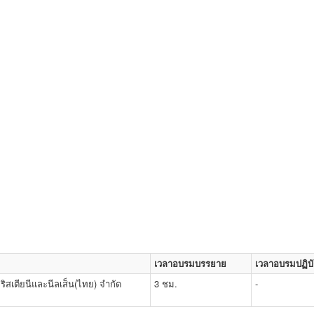
เวลาอบรมบรรยาย
เวลาอบรมปฏิบั
ริสเตียนีและนีลเส็น(ไทย) จำกัด
3 ชม.
-