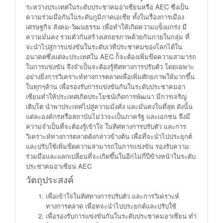
ระหว่างประเทศในระดับประชาคมอาเซียนหรือ AEC ซึ่งเป็น
ความร่วมมือกันในระดับภูมิภาคเอเชีย ทั้งในเรื่องการเมือง
เศรษฐกิจ สังคม-วัฒนธรรม เพื่อทําให้เกิดความแข็งแกร่ง มี
ความมั่นคง รวมตัวกันสร้างเสถยรภาพด้วยกันภายในกลุ่ม ที่
จะนําไปสู่การแข่งขันในระดับเวทีประชาคมของโลกได้ใน
อนาคตซึ่งแต่ละประเทศใน AEC ก็จะต้องเพิ่มขีดความสามารถ
ในการแข่งขัน จึงจําเป็นจะต้องรู้ทิศทางการปรับตัว โดยเฉพาะ
อย่างยิ่งการวิเคราะห์ทางการตลาดเพื่อเพิ่มศักยภาพให้มากขึ้น
ในทุกๆด้าน เพื่อรองรับการแข่งขันกันในระดับประชาคมอา
เซียนทําให้ประเทศเกิดประโยชน์เกิดการพัฒนา มีการเจริญ
เติบโต นําพาประเทศไปสู่ความมั่งคั่ง และมั่นคงในที่สุด ดังนั้น
แต่ละองค์กรหรือสถาบันไม่ว่าจะเป็นภาครัฐ และเอกชน จึงมี
ความจําเป็นที่จะต้องรู้เข้าใจ ในทิศทางการปรับตัว และการ
วิเคราะห์ทางการตลาดดังกล่าวข้างต้น เพื่อที่จะนําไปประยุกต์
และปรับใช้เพิ่มขีดความสามารถในการแข่งขัน รองรับความ
ร่วมมือและแลกเปลี่ยนที่จะเกิดขึ้นในอีกไม่กี่ปีข้างหน้าในระดับ
ประชาคมอาเซียน AEC
วัตถุประสงค์
เพื่อเข้าใจในทิศทางการปรับตัว และการวิเคราะห์
ทางการตลาด เพื่อทจะนำไปประยกต์และปรับใช้
เพื่อรองรับการแข่งขันกันในระดับประชาคมอาเซียน ทํา