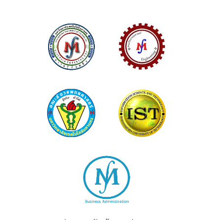
MUT
EGN
VET
IST
MBS